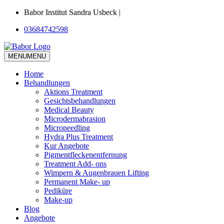
Babor Institut Sandra Usbeck |
03684742598
MENU
MENU
Home
Behandlungen
Aktions Treatment
Gesichtsbehandlungen
Medical Beauty
Microdermabrasion
Microneedling
Hydra Plus Treatment
Kur Angebote
Pigmentfleckenentfernung
Treatment Add- ons
Wimpern & Augenbrauen Lifting
Permanent Make- up
Pediküre
Make-up
Blog
Angebote