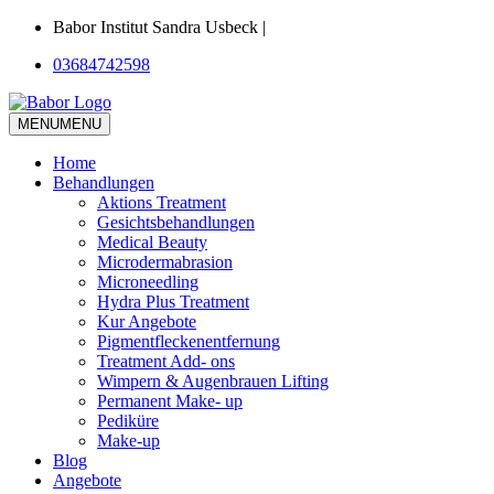
Babor Institut Sandra Usbeck |
03684742598
MENU
MENU
Home
Behandlungen
Aktions Treatment
Gesichtsbehandlungen
Medical Beauty
Microdermabrasion
Microneedling
Hydra Plus Treatment
Kur Angebote
Pigmentfleckenentfernung
Treatment Add- ons
Wimpern & Augenbrauen Lifting
Permanent Make- up
Pediküre
Make-up
Blog
Angebote