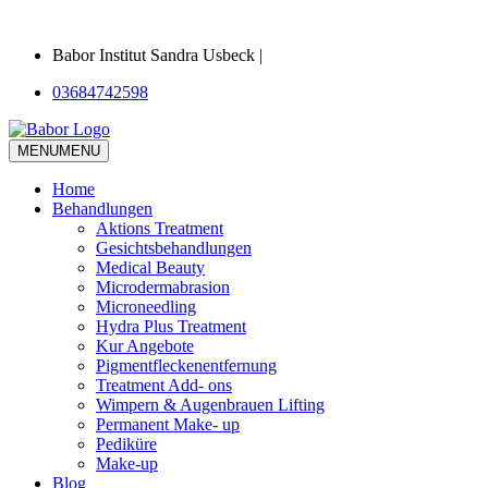
Babor Institut Sandra Usbeck |
03684742598
MENU
MENU
Home
Behandlungen
Aktions Treatment
Gesichtsbehandlungen
Medical Beauty
Microdermabrasion
Microneedling
Hydra Plus Treatment
Kur Angebote
Pigmentfleckenentfernung
Treatment Add- ons
Wimpern & Augenbrauen Lifting
Permanent Make- up
Pediküre
Make-up
Blog