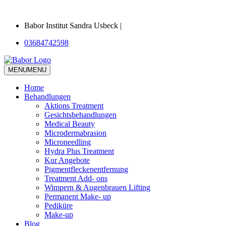
Babor Institut Sandra Usbeck |
03684742598
MENU
MENU
Home
Behandlungen
Aktions Treatment
Gesichtsbehandlungen
Medical Beauty
Microdermabrasion
Microneedling
Hydra Plus Treatment
Kur Angebote
Pigmentfleckenentfernung
Treatment Add- ons
Wimpern & Augenbrauen Lifting
Permanent Make- up
Pediküre
Make-up
Blog